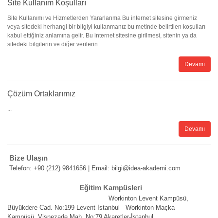
Site Kullanım Koşulları
Site Kullanımı ve Hizmetlerden Yararlanma Bu internet sitesine girmeniz
veya sitedeki herhangi bir bilgiyi kullanmanız bu metinde belirtilen koşulları
kabul ettiğiniz anlamına gelir. Bu internet sitesine girilmesi, sitenin ya da
sitedeki bilgilerin ve diğer verilerin ...
Devamı
Çözüm Ortaklarımız
...
Devamı
Bize Ulaşın
Telefon: +90 (212) 9841656 | Email: bilgi@idea-akademi.com
Eğitim Kampüsleri
Workinton Levent Kampüsü,
Büyükdere Cad. No:199 Levent-
İstanbul
Workinton Maçka
Kampüsü,
Vişnezade Mah. No:79 Akaretler-İstanbul