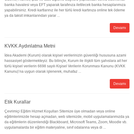
banka havalesi veya EFT yaparak tarafınıza iletilecek banka hesaplarımıza
yapabilirsiniz. Kredi kartlarınız ile her türlü kredi kartınıza online tek ödeme
ya da taksit imkanlarından yarar ...
Devamı
KVKK Aydınlatma Metni
İdea Akademi (Kurum) olarak kişisel verilerinizin güvenliği hususuna azami
hassasiyet göstermekteyiz. Bu bilinçle, Kurum ile ilişkili tüm şahıslara ait her
türlü kişisel verilerin 6698 sayılı Kişisel Verilerin Korunması Kanunu (KVKK
Kanunu)’na uygun olarak işlenerek, muhafaz ...
Devamı
Etik Kurallar
Çevrimiçi Eğitim Hizmet Koşulları Sitemize üye olmadan veya online
eğitimlerimizde hesap açmadan, web sitemizde, mobil uygulamalarımızda ya
da eğitimlerin düzenlendiği Blackboard, Microsoft Teams, Zoom, Moodle vb.
uygulamalarda bir eğitim materyaline, sınıf odalarına veya di ...