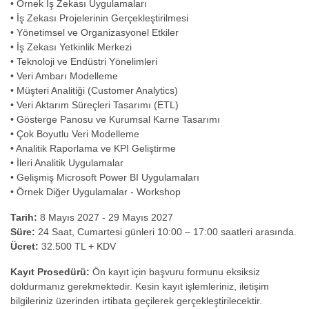
• Örnek İş Zekası Uygulamaları
• İş Zekası Projelerinin Gerçekleştirilmesi
• Yönetimsel ve Organizasyonel Etkiler
• İş Zekası Yetkinlik Merkezi
• Teknoloji ve Endüstri Yönelimleri
• Veri Ambarı Modelleme
• Müşteri Analitiği (Customer Analytics)
• Veri Aktarım Süreçleri Tasarımı (ETL)
• Gösterge Panosu ve Kurumsal Karne Tasarımı
• Çok Boyutlu Veri Modelleme
• Analitik Raporlama ve KPI Geliştirme
• İleri Analitik Uygulamalar
• Gelişmiş Microsoft Power BI Uygulamaları
• Örnek Diğer Uygulamalar - Workshop
Tarih:
8 Mayıs 2027 - 29 Mayıs 2027
Süre:
24 Saat, Cumartesi günleri 10:00 – 17:00 saatleri arasında.
Ücret:
32.500 TL + KDV
Kayıt Prosedürü:
Ön kayıt için başvuru formunu eksiksiz
doldurmanız gerekmektedir. Kesin kayıt işlemleriniz, iletişim
bilgileriniz üzerinden irtibata geçilerek gerçekleştirilecektir.