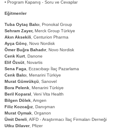
• Program Kapanış - Soru ve Cevaplar
Eğitmenler
Tuba Oytaç Balcı
, Pronokal Group
Sehram Zayer,
Merck Group Türkiye
Akın Aksekili
, Centurion Pharma
Ayça Gönç
, Novo Nordisk
Ömer Buğra Bahadır
, Novo Nordisk
Cenk Kurt
, Danone
Elif Özsüt
, Novartis
Sena Faga
, Eczacıbaşı İlaç Pazarlama
Cenk Balcı
, Menarini Türkiye
Murat Gümrükçü
, Sanovel
Bora Pelenk
, Menarini Türkiye
Beril Koparal
, Veni Vita Health
Bilgen Dölek
, Amgen
Filiz Kozcağız
, Danışman
Murat Oymak
, Organon
Ümit Dereli
, AİFD - Araştırmacı İlaç Firmaları Derneği
Utku Dilaver
, Pfizer