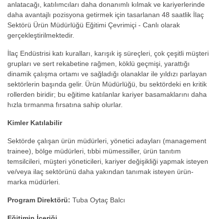
anlatacağı, katılımcıları daha donanımlı kılmak ve kariyerlerinde
daha avantajlı pozisyona getirmek için tasarlanan 48 saatlik
İlaç
Sektörü Ürün Müdürlüğü Eğitimi Çevrimiçi - Canlı
olarak
gerçekleştirilmektedir.
İlaç Endüstrisi katı kuralları, karışık iş süreçleri, çok çeşitli müşteri
grupları ve sert rekabetine rağmen, köklü geçmişi, yarattığı
dinamik çalışma ortamı ve sağladığı olanaklar ile yıldızı parlayan
sektörlerin başında gelir. Ürün Müdürlüğü, bu sektördeki en kritik
rollerden biridir; bu eğitime katılanlar kariyer basamaklarını daha
hızla tırmanma fırsatına sahip olurlar.
Kimler Katılabilir
Sektörde çalışan ürün müdürleri, yönetici adayları (management
trainee), bölge müdürleri, tıbbi mümessiller, ürün tanıtım
temsilcileri, müşteri yöneticileri, kariyer değişikliği yapmak isteyen
ve/veya ilaç sektörünü daha yakından tanımak isteyen ürün-
marka müdürleri.
Program Direktörü:
Tuba Oytaç Balcı
Eğitimin İçeriği